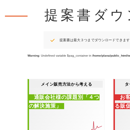
提案書ダウ
提案書は最大３つまでダウンロードできます
Warning
: Undefined variable $pag_container in
/home/plana/public_html/w
メイン販売方法から考える
タ
通販会社様の課題別「４つ
お
の解決施策」
る販