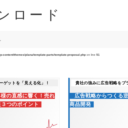
ンロード
。
p-content/themes/plana/template-parts/template-proposal.php
on line
51
ーゲットを「見える化」！
貴社の強みに広告戦略をプ
客様の直感に響く！売れ
広告戦略からつくる
促３つのポイント
商品開発