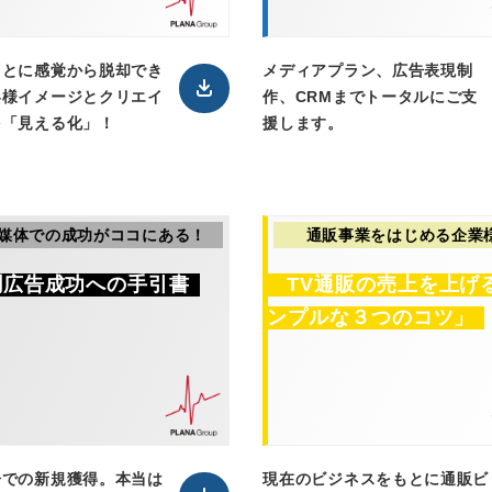
もとに感覚から脱却でき
メディアプラン、広告表現制
客様イメージとクリエイ
作、CRMまでトータルにご支
を「見える化」！
援します。
媒体での成功がココにある！
通販事業をはじめる企業
聞広告成功への手引書
TV通販の売上を上げ
ンプルな３つのコツ」
告での新規獲得。本当は
現在のビジネスをもとに通販ビ