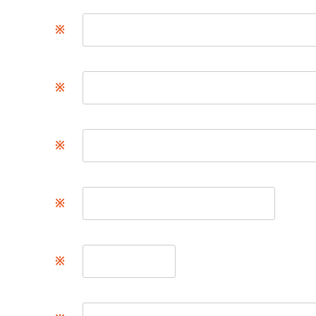
※
※
※
※
※