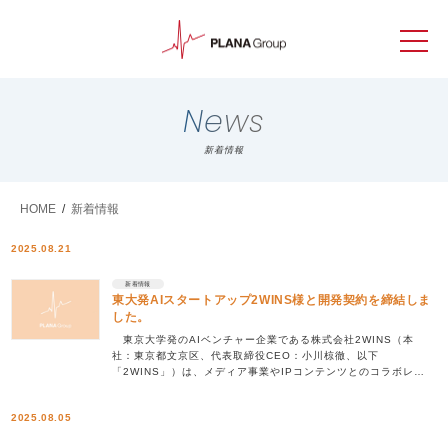
News
新着情報
HOME
/
新着情報
2025.08.21
新着情報
東大発AIスタートアップ2WINS様と開発契約を締結しま
した。
東京大学発のAIベンチャー企業である株式会社2WINS（本
社：東京都文京区、代表取締役CEO：小川椋徹、以下
「2WINS」）は、メディア事業やIPコンテンツとのコラボレー
ションなどを手掛けるAppBank株式会社（東京 […]
2025.08.05