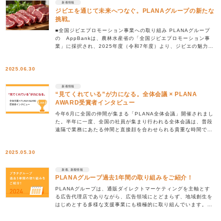
新着情報
ジビエを通じて未来へつなぐ。PLANAグループの新たな
挑戦。
■全国ジビエプロモーション事業への取り組み PLANAグループ
の AppBankは、農林水産省の「全国ジビエプロモーション事
業」に採択され、2025年度（令和7年度）より、ジビエの魅力を
広く発信するプロジェクトをスタート […]
2025.06.30
新着情報
“見てくれている”が力になる。全体会議 × PLANA
AWARD受賞者インタビュー
今年6月に全国の仲間が集まる「PLANA全体会議」開催されまし
た。半年に一度、全国の社員が集まり行われる全体会議は、普段
遠隔で業務にあたる仲間と直接顔を合わせられる貴重な時間で
す。社員同士の交流や役員からのメッセージは、 […]
2025.05.30
新着, 新着情報
PLANAグループ過去1年間の取り組みをご紹介！
PLANAグループは、通販ダイレクトマーケティングを主軸とす
る広告代理店でありながら、広告領域にとどまらず、地域創生を
はじめとする多様な支援事業にも積極的に取り組んでいます。本
記事では、2024年1年間のPLANAグルー […]