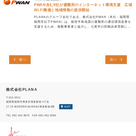
PWAN含む8社が避難所のインターネット環境支援 広域
Wi-Fi整備と地域情報の提供開始
PLANAのグループ会社である、株式会社PWAN（本社：福岡県
福岡市以下PWAN）は、能登半島地震の避難所の通信環境改善を
支援するため、複数事業者と協力し、七尾市の田鶴浜体育館に
Local Regional Networ […]
前へ
次へ
株式会社PLANA
〒812-0011
福岡県福岡市博多区博多駅前 4丁目
17-15 MODERN BUREAU博多駅前4階
MAP
TEL 092-452-8570 FAX 092-452-8590