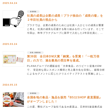
2025.04.24
新着情報
社員の成長は企業の成長！プラナ独自の「成長の場」を
２年目社員の視点から
プラナでは、企業の成長のためには社員一人ひとりの成長が重要
と考え、社員の成長を応援する取り組みを行っています。そこで
今回は、昨年プラナグループに新卒で入社した2年目社員に、こ
の１年間で【成長】というテーマで、インタビュー […]
2025.03.24
新着, 新着情報
第39回 全日本DM大賞「銅賞」を受賞！「一粒万倍
日」の力で、過去最高の受注率を達成。
PLANAグループの通販会社「大幸食品」のリピート促進のDM
で、 安定的な高レスポンス獲得と売上最大化を目指し、顧客分析
によるセグメントに応じたクリエイティブテストを実施しまし
た。 3社協業（大幸食品・コーユービジネス […]
2024.05.15
新着情報
全国各地の食品・逸品を販売『BS11SHOP 産直通販』
がオープンしました！
この度、弊社グループ会社である㈱産直は、日本BS放送株式会