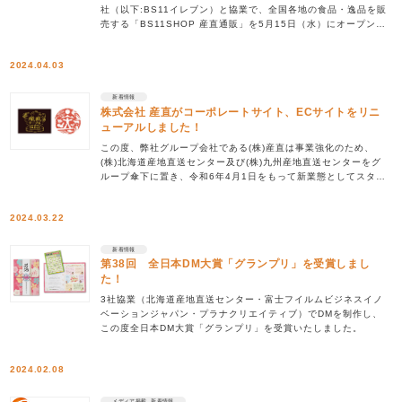
社（以下:BS11イレブン）と協業で、全国各地の食品・逸品を販
売する「BS11SHOP 産直通販」を5月15日（水）にオープンい
たしました。 オープン記念として、 […]
2024.04.03
新着情報
株式会社 産直がコーポレートサイト、ECサイトをリニ
ューアルしました！
この度、弊社グループ会社である(株)産直は事業強化のため、
(株)北海道産地直送センター及び(株)九州産地直送センターをグ
ループ傘下に置き、令和6年4月1日をもって新業態としてスター
トする運びとなりました。それに伴いECサ […]
2024.03.22
新着情報
第38回 全日本DM大賞「グランプリ」を受賞しまし
た！
3社協業（北海道産地直送センター・富士フイルムビジネスイノ
ベーションジャパン・プラナクリエイティブ）でDMを制作し、
この度全日本DM大賞「グランプリ」を受賞いたしました。
2024.02.08
メディア掲載, 新着情報