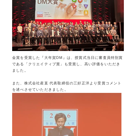
金賞を受賞した『大年賀DM』は、授賞式当日に審査員特別賞
である「クリエイティブ賞」も受賞し、高い評価をいただき
ました。
また、株式会社産直 代表取締役の三好正洋より受賞コメント
を述べさせていただきました。
動
画
プ
レ
ー
ヤ
ー