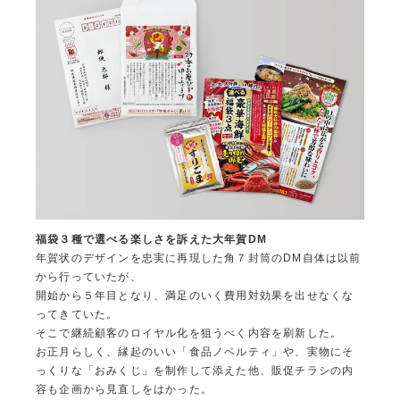
福袋３種で選べる楽しさを訴えた大年賀DM
年賀状のデザインを忠実に再現した角７封筒のDM自体は以前
から行っていたが、
開始から５年目となり、満足のいく費用対効果を出せなくな
ってきていた。
そこで継続顧客のロイヤル化を狙うべく内容を刷新した。
お正月らしく、縁起のいい「食品ノベルティ」や、実物にそ
っくりな「おみくじ」を制作して添えた他、販促チラシの内
容も企画から見直しをはかった。