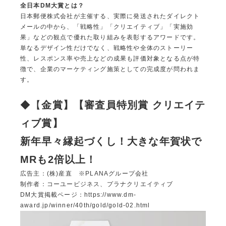
全日本DM大賞とは？
日本郵便株式会社が主催する、実際に発送されたダイレクト
メールの中から、「戦略性」「クリエイティブ」「実施効
果」などの観点で優れた取り組みを表彰するアワードです。
単なるデザイン性だけでなく、戦略性や全体のストーリー
性、レスポンス率や売上などの成果も評価対象となる点が特
徴で、企業のマーケティング施策としての完成度が問われま
す。
◆【
金賞】【審査員特別賞 クリエイテ
ィブ賞】
新年早々縁起づくし！大きな年賀状で
MRも2倍以上！
広告主：(株)産直 ※PLANAグループ会社
制作者：コーユービジネス、プラナクリエイティブ
DM大賞掲載ページ：
https://www.dm-
award.jp/winner/40th/gold/gold-02.html