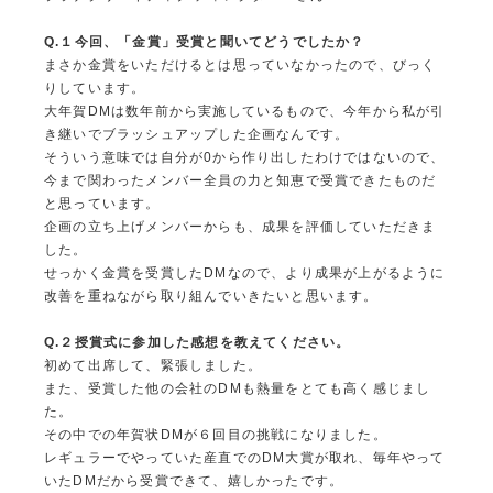
Q.
１今回、「金賞」受賞と聞いてどうでしたか？
まさか金賞をいただけるとは思っていなかったので、びっく
りしています。
大年賀DMは数年前から実施しているもので、今年から私が引
き継いでブラッシュアップした企画なんです。
そういう意味では自分が0から作り出したわけではないので、
今まで関わったメンバー全員の力と知恵で受賞できたものだ
と思っています。
企画の立ち上げメンバーからも、成果を評価していただきま
した。
せっかく金賞を受賞したDMなので、より成果が上がるように
改善を重ねながら取り組んでいきたいと思います。
Q.
２授賞式に参加した感想を教えてください。
初めて出席して、緊張しました。
また、受賞した他の会社のDMも熱量をとても高く感じまし
た。
その中での年賀状DMが６回目の挑戦になりました。
レギュラーでやっていた産直でのDM大賞が取れ、毎年やって
いたDMだから受賞できて、嬉しかったです。