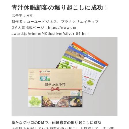
青汁休眠顧客の堀り起こしに成功
！
広告主：A社
制作者：コーユービジネス、プラナクリエイティブ
DM大賞掲載ページ：
https://www.dm-
award.jp/winner/40th/silver/silver-04.html
新たな切り口のDMで、休眠顧客の掘り起こしに成功
１年以上休眠している顧客の掘り起こしを目指して、主力商