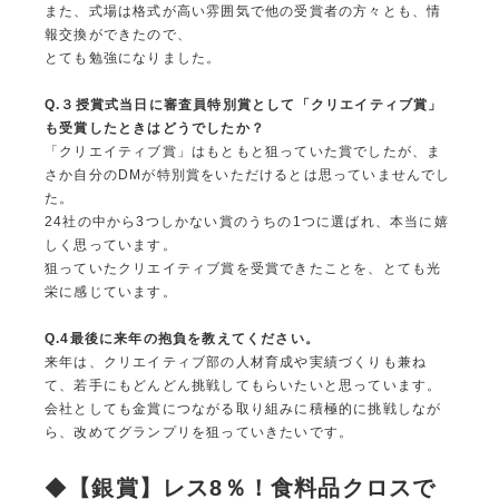
また、式場は格式が高い雰囲気で他の受賞者の方々とも、情
報交換ができたので、
とても勉強になりました。
Q.
３授賞式当日に審査員特別賞として「クリエイティブ賞」
も受賞したときはどうでしたか？
「クリエイティブ賞」はもともと狙っていた賞でしたが、ま
さか自分のDMが特別賞をいただけるとは思っていませんでし
た。
24社の中から3つしかない賞のうちの1つに選ばれ、本当に嬉
しく思っています。
狙っていたクリエイティブ賞を受賞できたことを、とても光
栄に感じています。
Q.4
最後に来年の抱負を教えてください。
来年は、クリエイティブ部の人材育成や実績づくりも兼ね
て、若手にもどんどん挑戦してもらいたいと思っています。
会社としても金賞につながる取り組みに積極的に挑戦しなが
ら、改めてグランプリを狙っていきたいです。
◆
【銀賞】レス8％！食料品クロスで