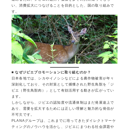
い、消費拡大につなげることを目的とした、国の取り組みで
す。
■
なぜジビエプロモーションに取り組むのか？
日本各地では、シカやイノシシなどによる農作物被害が年々
深刻化しており、その対策として捕獲された野生鳥獣を「ジ
ビエ（野生鳥獣肉）」として有効活用する動きが広がってい
ます。
しかしながら、ジビエの認知度や流通体制はまだ発展途上で
あり、需要を拡大するためには正しい理解と魅力的な発信が
不可欠です。
PLANAグループは、これまでに培ってきたダイレクトマーケ
ティングのノウハウを活かし、ジビエにまつわる社会課題や