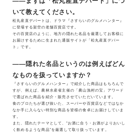
――まずは「松丸産直デパート」につ
いて教えてください。
松丸産直デパートは、ドラマ『
さすらいのグルメハンター
』
に登場する架空の老舗百貨店です。
その百貨店のように、地方の隠れた名品を厳選してお客様に
お届けするために生まれた通販サイトが「
松丸産直デパー
ト
」です。
――隠れた名
品というのは例えばどん
なものを扱っていますか？
『さすらいのグルメハンター』で紹介した商品はもちろんで
すが、例えば、農林水産省主催の「農山漁村の宝」アワード
で選ばれた商品を紹介・販売させていただいています。
食のプロたちが選び抜いた、スーパーや百貨店などではなか
なか手に入らない特別な商品を皆様の食卓にお届けしていま
す。
また、隠れたテーマとして、“お酒に合う・お酒がよりおいし
く飲めるような商品”を厳選して取り扱っています。