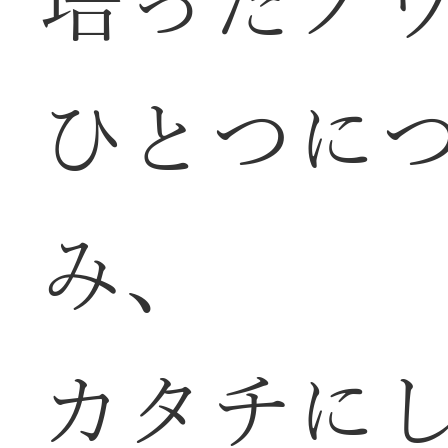
培ったノ
ひとつに
み、
カタチに