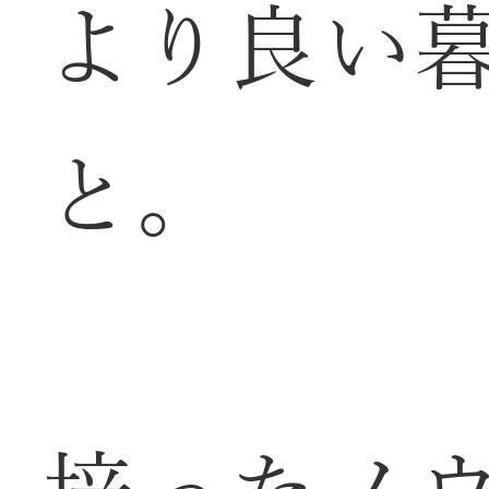
より良い
と。