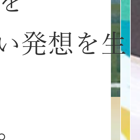
を
い発想を生
。